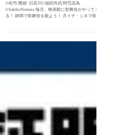
歌舞伎2025
©松竹/鷺娘･日高川©福田尚武/阿弖流為
©SakikoNomura 毎月、映画館に歌舞伎がやってく
る！ 静岡で歌舞伎を観よう！ 月イチ・シネマ歌舞
伎のご案内 「月イチ歌舞伎とは？」詳しくはこち
らをご覧ください シネマ歌舞伎は、歌舞伎の舞台
公演を高性能カメラで撮影しスクリー...