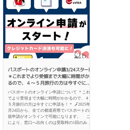
海外旅行をご利用ください。 ＊ 条件を満たす
お客様が対象です 1 往復セントレア発着国際
線ご利用 往復とも、中部国際空港セントレア発
着の国際線をご利用の方 ※片道だけの利用、国
内線乗継は対象外です 2 対象エリアにお住ま
いの方 静岡県の一部（牧之原市・島田市・川根
本町以東の静岡県内）、石川、富山、福井、京
都、滋賀、長野にお住まいの方を対象としてい
ます。 3 セントレア駐車場普通車をご利用の
方 普通車で中部国際空港セントレアへ来港し、
セントレア駐車場をご利用の方。 ※マイクロバ
パスポートのオンライン申請3/24スタート
ス・
＊これまでより受領まで大幅に時間がかか
るので、４～５月旅行の方は今すぐに申
請を！＊
パスポートのオンライン申請について ＊これま
でより受領まで大幅に時間がかかるので、４～
５月旅行の方は今すぐに申請を！＊ 🗾2025年3
月24日から、全ての都道府県でパスポートの新
規申請がオンラインで可能になります。 これ
により、窓口へ出向くのは受取時の1回のみと
なります...