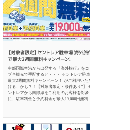
【対象者限定】セントレア駐車場 海外旅行
で最大2週間無料キャンペーン!
中部国際空港から出発する『海外旅行』をコト
ブキ観光で手配すると・・・ セントレア駐車場
最大2週間無料キャンペーン！ がご利用いただ
ける、かも？！【対象者限定・条件あり*】 セ
ントレアから国際線をご利用のお客様を対象
に、駐車料金と予約料金が最大19,000円無料と
なるキャンペーンを実施中です。 マイカーな
ら、重たい荷物もそのまま空港までスムーズに
移動でき、出発前の時間も快適にお過ごしいた
だけます。 ご利用には条件がありますので、詳
細をご確認のうえ、ぜひお得にセントレア発の